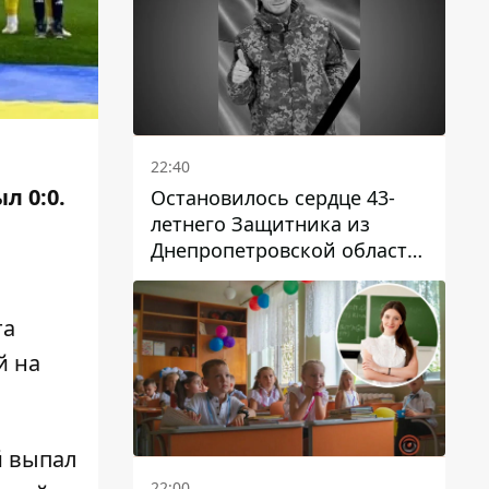
22:40
л 0:0.
Остановилось сердце 43-
летнего Защитника из
Днепропетровской области
Евгения Зинченко
та
й на
й выпал
22:00