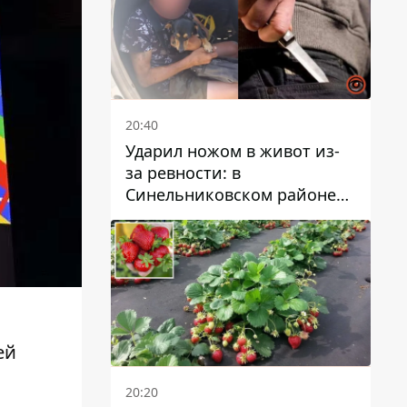
20:40
Ударил ножом в живот из-
за ревности: в
Синельниковском районе
задержали 49-летнего
мужчину за убийство
ей
20:20