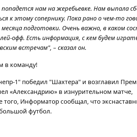
о попадется нам на жеребьевке. Нам выпала с
ся к этому сопернику. Пока рано о чем-то го
месяца подготовки. Очень важно, в каком со
ей-офф. Есть информация, с кем будем играть
ским встречам", – сказал он.
 в команду!
непр-1" победил "Шахтера" и возглавил Прем
лел «Александрию» в изнурительном матче,
ме того, Информатор сообщал, что
экснаставн
 большой футбол
.