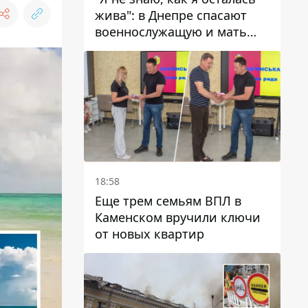
жива": в Днепре спасают
военнослужащую и мать
четверых детей, которую
ранил КАБ
18:58
Еще трем семьям ВПЛ в
Каменском вручили ключи
от новых квартир