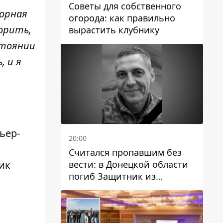
Советы для собственного
борная
огорода: как правильно
ворить,
вырастить клубнику
стоянии
, и я
ьер-
20:00
Считался пропавшим без
ик
вести: в Донецкой области
погиб Защитник из
Каменского Антон
Красовский