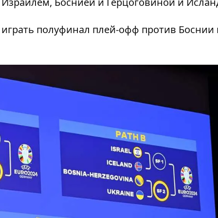
 с Израилем, Боснией и Герцоговиной и Ислан
т играть полуфинал плей-офф против Боснии 