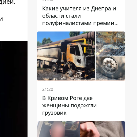
дией.
Какие учителя из Днепра и
области стали
и
полуфиналистами премии
Global Teacher Prize Ukraine
2026
21:20
В Кривом Роге две
женщины подожгли
грузовик