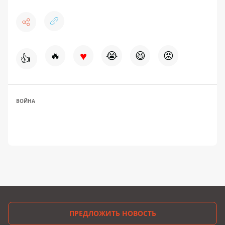
♥
🔥
😭
😆
😡
👍
ВОЙНА
ПРЕДЛОЖИТЬ НОВОСТЬ