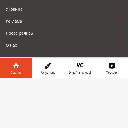
Украина
Реклама
Пресс-релизы
О нас
Главная
Актуально
Україна на часі
Youtube
Информатор в
Информатор проекты
Скачать
телефоне
👉
Информатор
Информатор
Информатор
Украина
Киев
Авто
© 2016-2026 Informator