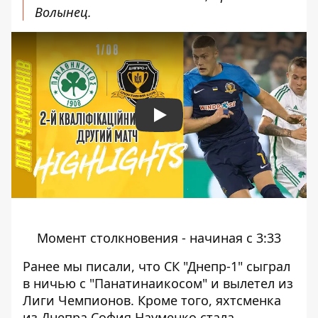
Волынец.
Play
Момент столкновения - начиная с 3:33
Ранее мы писали, что
СК "Днепр-1" сыграл
в ничью с "Панатинаикосом"
и вылетел из
Лиги Чемпионов. Кроме того, яхтсменка
из Днепра София Науменко
стала