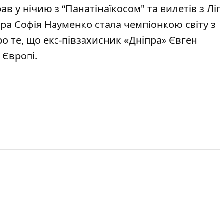
рав у нічию з “Панатінаїкосом"
та вилетів з Лі
іпра Софія Науменко
стала чемпіонкою світу з
про те, що екс-півзахисник «Дніпра»
Євген
 Європі.