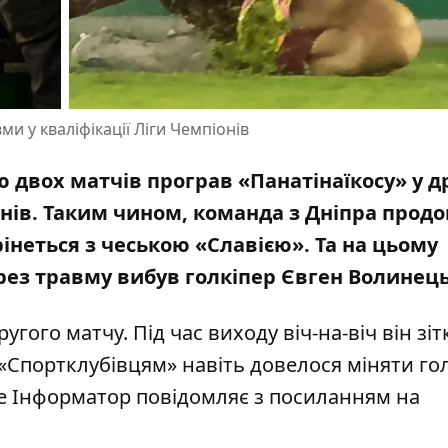
и у кваліфікації Ліги Чемпіонів
 двох матчів програв «Панатінаїкосу» у д
онів. Таким чином,
команда з Дніпра прод
трінеться з чеською «Славією». Та на цьому
рез травму вибув голкіпер Євген Волинець
гого матчу. Під час виходу віч-на-віч він зі
 «Спортклубівцям» навіть довелося міняти го
 це Інформатор повідомляє
з посиланням на