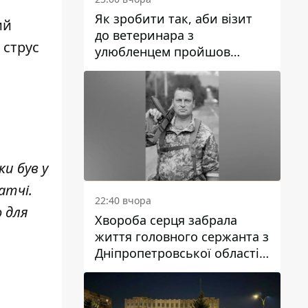
Як зробити так, аби візит
ий
до ветеринара з
 струс
улюбленцем пройшов
спокійно: прості поради
и був у
атчі.
22:40 вчора
о для
Хвороба серця забрала
життя головного сержанта з
Дніпропетровської області
Юрія Свистуна