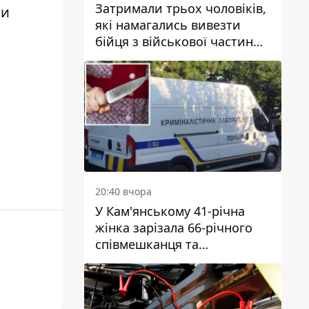
Затримали трьох чоловіків,
ги
які намагались вивезти
бійця з військової частини
до Дніпра за 7 тисяч
доларів: серед них був лікар
20:40 вчора
У Кам'янському 41-річна
жінка зарізала 66-річного
співмешканця та
намагалась обманути
поліцейських