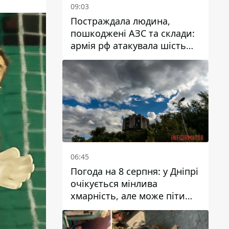
09:03
Постраждала людина,
пошкоджені АЗС та склади:
армія рф атакувала шість
районів Дніпропетровської
області
06:45
Погода на 8 серпня: у Дніпрі
очікується мінлива
хмарність, але може піти
дощ