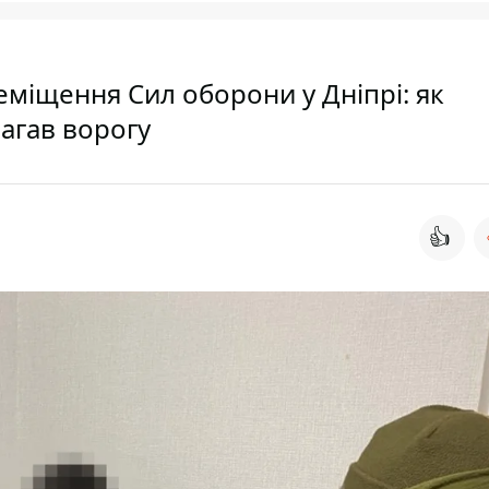
еміщення Сил оборони у Дніпрі: як
агав ворогу
👍