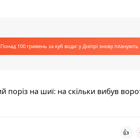
Понад 100 гривень за куб води: у Дніпрі знову планують
ий поріз на шиї: на скільки вибув воро
👍