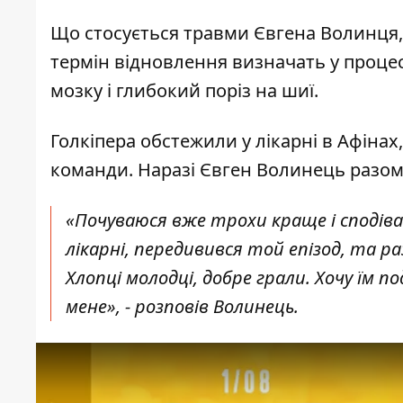
Що стосується травми Євгена Волинця, 
термін відновлення визначать у процесі
мозку і глибокий поріз на шиї.
Голкіпера обстежили у лікарні в Афінах
команди. Наразі Євген Волинець разом 
«Почуваюся вже трохи краще і сподіва
лікарні, передивився той епізод, та р
Хлопці молодці, добре грали. Хочу їм 
мене», - розповів Волинець.