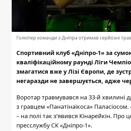
Голкіпер команди з Дніпра отримав серйозні травм
Спортивний клуб «Дніпро-1» за сумою
кваліфікаційному раунді Ліги Чемпі
змагатися вже у Лізі Європи
, де зус
негаразди не завершується, адже че
Воротар травмувався на 33-й хвилині дру
з гравцем «Панатінаїкоса» Паласіосом.
– на полі так з’явився Кінарейкін. Про
пресслужбу СК «Дніпро-1»
.