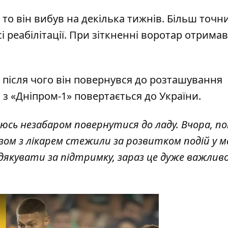
то він вибув на декілька тижнів. Більш точн
 реабілітації. При зіткненні воротар отримав
, після чого він повернувся до розташування
з «Дніпром-1» повертається до України.
юсь незабаром повернутися до ладу. Вчора, пок
азом з лікарем стежили за розвитком подій у м
подякувати за підтримку, зараз це дуже важлив