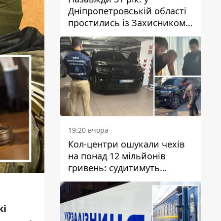
Дніпропетровській області
простились із Захисником
Олександром Рєпіним
19:20 вчора
Кол-центри ошукали чехів
на понад 12 мільйонів
гривень: судитимуть
дніпрянина, який
організував
транснаціональну злочинну
жі
організацію