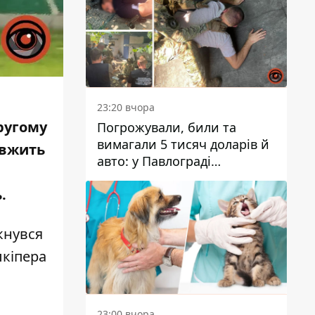
23:20 вчора
ругому
Погрожували, били та
вимагали 5 тисяч доларів й
овжить
авто: у Павлограді
затримали двох чоловіків
.
ткнувся
лкіпера
23:00 вчора