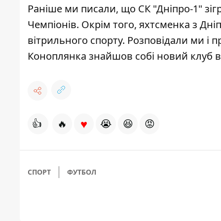
Раніше ми писали, що
СК "Дніпро-1" зіг
Чемпіонів. Окрім того, яхтсменка з Дн
вітрильного спорту
. Розповідали ми і 
Коноплянка знайшов собі новий клуб
в
♥
👍
🔥
😭
😆
😡
СПОРТ
ФУТБОЛ