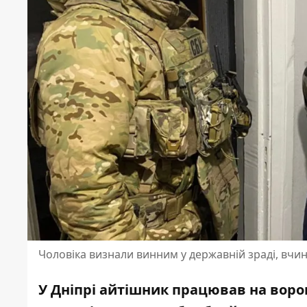
Чоловіка визнали винним у державній зраді, вчин
У Дніпрі айтішник працював на ворог