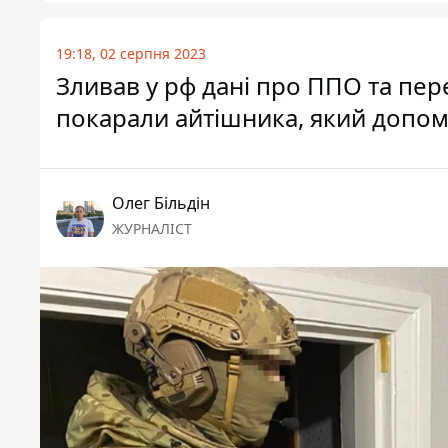
19:18, 02 серпня 2023
Зливав у рф дані про ППО та пер
покарали айтішника, який допом
Олег Більдін
ЖУРНАЛІСТ