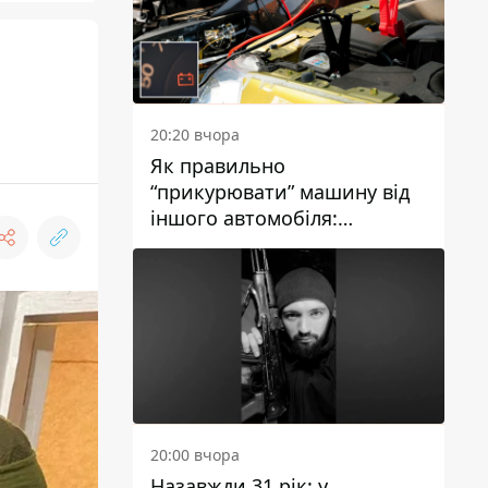
20:20 вчора
Як правильно
“прикурювати” машину від
іншого автомобіля:
інструкція для водіїв
20:00 вчора
Назавжди 31 рік: у