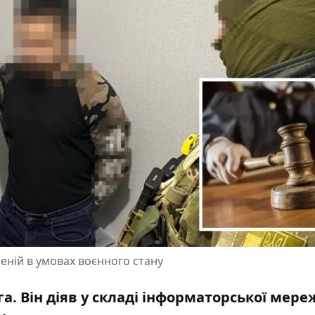
еній в умовах воєнного стану
а. Він діяв у складі інформаторської мере