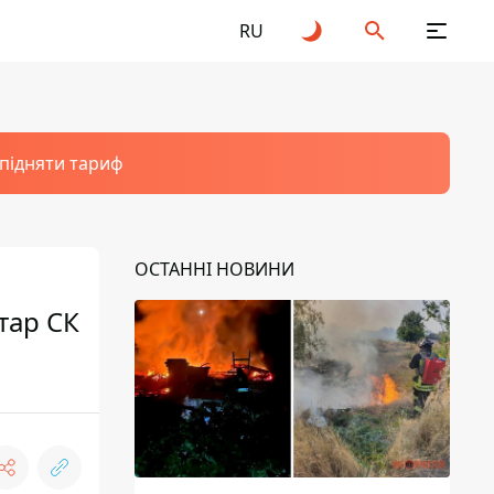
RU
 підняти тариф
ОСТАННІ НОВИНИ
тар СК