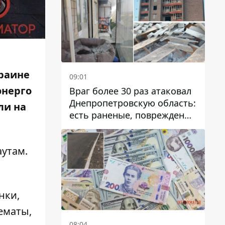
краине
09:01
энерго
Враг более 30 раз атаковал
Днепропетровскую область:
ли на
есть раненые, повреждены
лицей, дома и предприятия
аутам.
нки,
ематы,
08:04