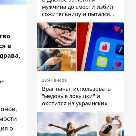
мужчина до смерти избил
сожительницу и пытался
скрыть преступление:
детали
тво
ся в
драва,
20:41 вчера
ет
Враг начал использовать
"медовые ловушки" и
охотится на украинских
фонов,
военнослужащих
имости
ия о