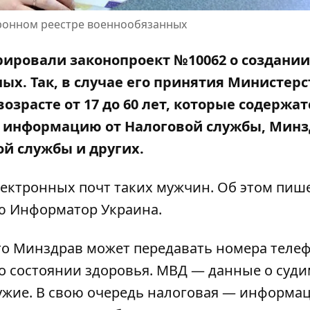
тронном реестре военнообязанных
рировали законопроект №10062 о создании
ых. Так, в случае его принятия Министерс
возрасте от
17 до 60
лет, которые содержат
и, информацию от Налоговой службы, Минз
й службы и других.
лектронных почт таких мужчин. Об этом пиш
ю Информатор Украина
.
что Минздрав может передавать номера теле
 о состоянии здоровья. МВД — данные о суд
ружие. В свою очередь налоговая — информац