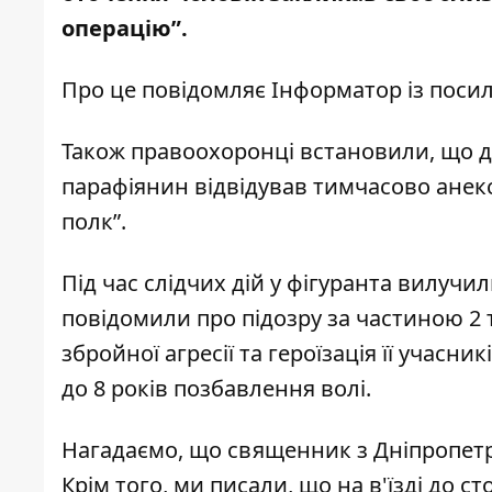
операцію”.
Про це повідомляє Інформатор із пос
Також правоохоронці встановили, що 
парафіянин відвідував тимчасово анек
полк”.
Під час слідчих дій у фігуранта вилучи
повідомили про підозру за частиною 2 т
збройної агресії та героїзація її учасн
до 8 років позбавлення волі.
Нагадаємо, що священник з Дніпропетр
Крім того, ми писали, що на в'їзді до с