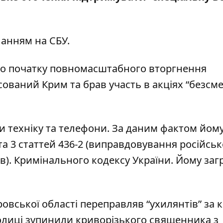
иланням на
СБУ
.
до початку повномасштабного вторгнення
сований Крим та брав участь в акціях “безсм
ли техніку та телефони. За даним фактом йом
а 3 статтей 436-2 (виправдовування російськ
иків). Кримінального кодексу України. Йому за
овської області
переправляв “ухилянтів” за 
толиці
зупинили криворізького священника
з