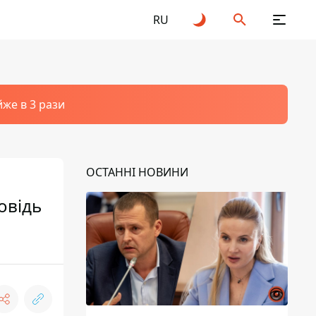
RU
йже в 3 рази
ОСТАННІ НОВИНИ
овідь