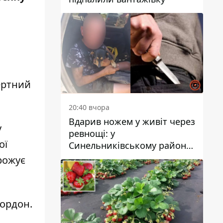
ертний
20:40 вчора
Вдарив ножем у живіт через
у
ревнощі: у
ої
Синельниківському районі
затримали 49-річного
грожує
чоловіка за вбивство
кордон
.