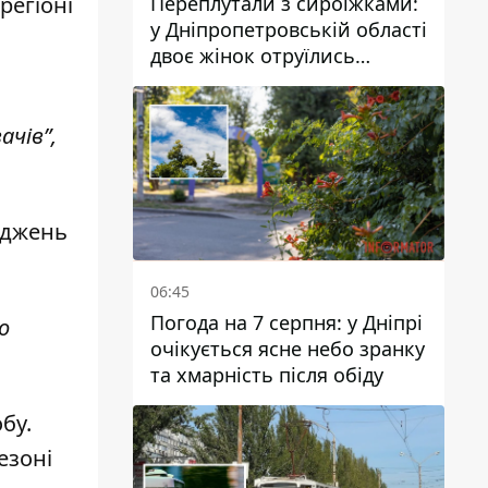
Переплутали з сироїжками:
регіоні
у Дніпропетровській області
двоє жінок отруїлись
грибами
ачів”,
оджень
06:45
Погода на 7 серпня: у Дніпрі
о
очікується ясне небо зранку
та хмарність після обіду
обу
.
езоні