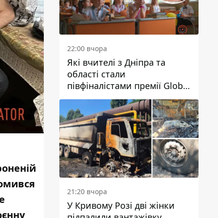
22:00 вчора
Які вчителі з Дніпра та
області стали
півфіналістами премії Global
Teacher Prize Ukraine 2026
роненій
ромився
21:20 вчора
е
У Кривому Розі дві жінки
оєнну
підпалили вантажівку