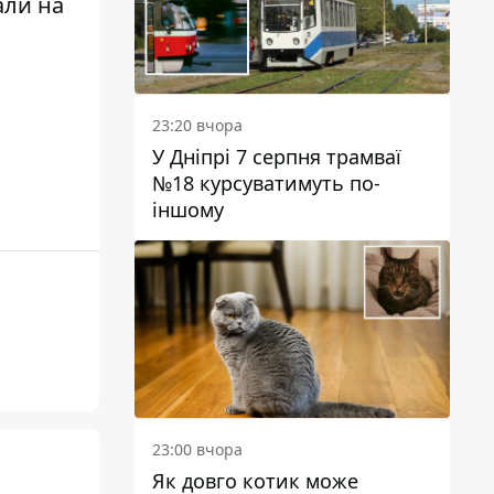
али на
23:20 вчора
У Дніпрі 7 серпня трамваї
№18 курсуватимуть по-
іншому
23:00 вчора
Як довго котик може