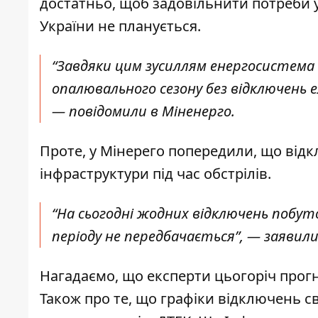
достатньо, щоб задовільнити потреби ук
України не планується.
“Завдяки цим зусиллям енергосистема
опалювального сезону без відключень 
— повідомили в Міненерго.
Проте, у Мінерего попередили, що від
інфраструктури під час обстрілів.
“На сьогодні жодних відключень побуто
періоду не передбачається”, — заявил
Нагадаємо, що експерти цьогоріч про
Також про те, що графіки відключень с