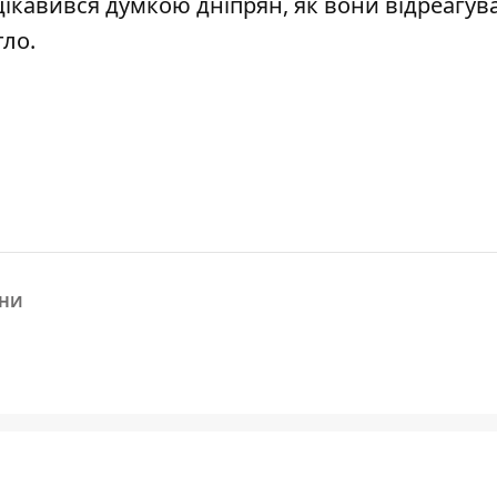
цікавився думкою дніпрян, як вони відреагув
тло
.
ЇНИ