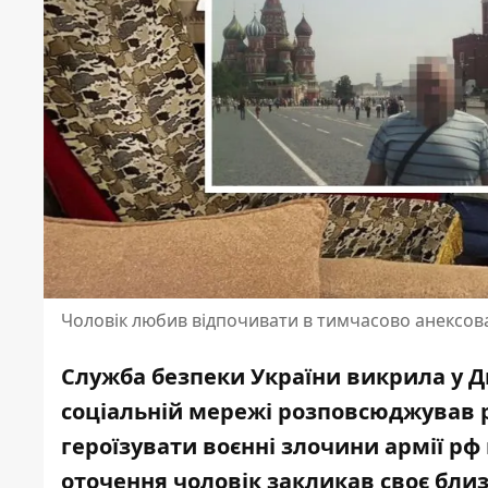
Чоловік любив відпочивати в тимчасово анексо
Служба безпеки України викрила у Д
соціальній мережі розповсюджував ро
героїзувати воєнні злочини армії рф
оточення чоловік закликав своє бли