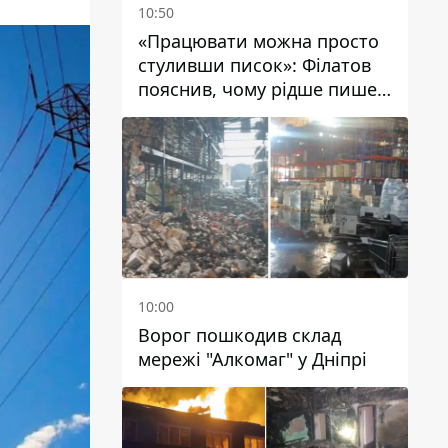
10:50
«Працювати можна просто
стуливши писок»: Філатов
пояснив, чому рідше пише у
соцмережах та
розкритикував медійність
чиновників
10:00
Ворог пошкодив склад
мережі "Алкомаг" у Дніпрі