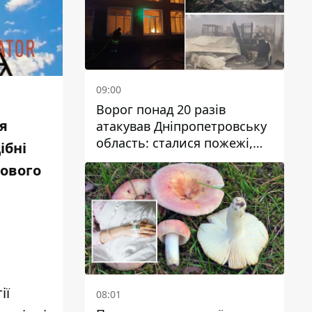
09:00
Ворог понад 20 разів
я
атакував Дніпропетровську
область: сталися пожежі,
ібні
постраждали будинки,
нового
інфраструктура та авто
ії
08:01