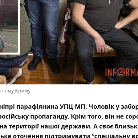
ваному Криму
ніпрі парафіянина УПЦ МП. Чоловік у забо
сійську пропаганду. Крім того, він не со
на території нашої держави. А своє близьк
зьке оточення підтримувати “спеціальну в