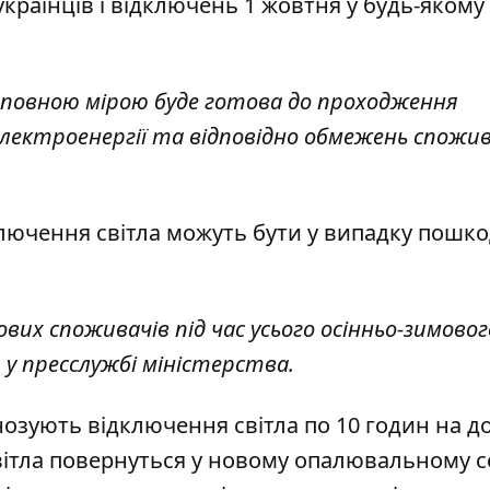
раїнців і відключень 1 жовтня у будь-якому 
 повною мірою буде готова до проходження
електроенергії та відповідно обмежень спожив
ключення світла можуть бути у випадку пошк
вих споживачів під час усього осінньо-зимовог
и у пресслужбі міністерства.
гнозують
відключення світла по 10 годин на д
вітла повернуться у новому
опалювальному с