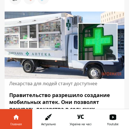
Лекарства для людей станут доступнее
Правительство разрешило создание
мобильных аптек. Они позволят
покупать лекарства в сельских
местностях и прифронтовых зонах, где
разрушена аптечная и медицинская
Главная
Актуально
Україна на часі
Youtube