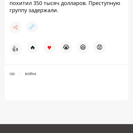
похитил 350 тысяч долларов.
Преступную
группу задержали
.
♥
🔥
😭
😆
😡
👍
СБУ
ВОЙНА