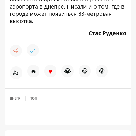
аэропорта
в Днепре. Писали и о том, где в
городе может появиться
83-метровая
высотка
.
Стас Руденко
♥
🔥
😭
😆
😡
👍
ДНЕПР
ТОП