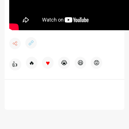
♥
🔥
😭
😆
😡
👍