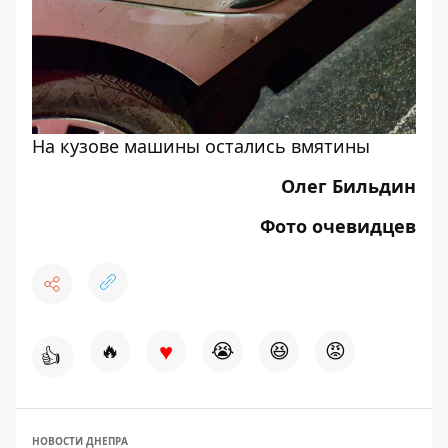
На кузове машины остались вмятины
Олег Бильдин
Фото очевидцев
♥
🔥
😭
😆
😡
👍
НОВОСТИ ДНЕПРА