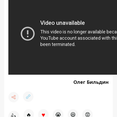
Олег Бильдин
♥
🔥
😭
😆
😡
👍