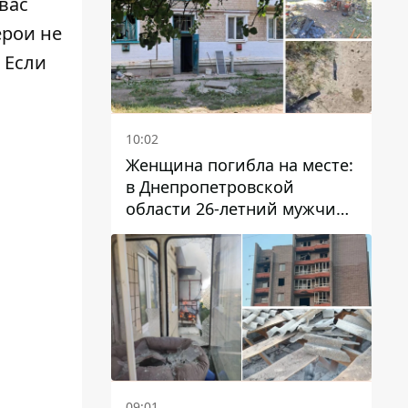
вас
ерои не
 Если
10:02
Женщина погибла на месте:
в Днепропетровской
области 26-летний мужчина
избил трех человек
металлическим предметом
09:01