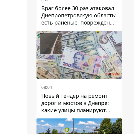
Враг более 30 раз атаковал
Днепропетровскую область:
есть раненые, повреждены
лицей, дома и предприятия
08:04
Новый тендер на ремонт
дорог и мостов в Днепре:
какие улицы планируют
обновить и сколько
десятков миллионов гривен
на это хотят потратить