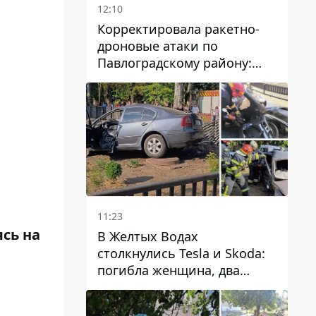
12:10
Корректировала ракетно-
дроновые атаки по
Павлоградскому району:
задержали вражескую
агентку
11:23
ясь на
В Желтых Водах
столкнулись Tesla и Skoda:
погибла женщина, два
человека пострадали