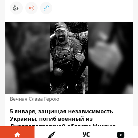
👍
Вечная Слава Герою
5 января, защищая независимость
Украины, погиб военный из
Днепропетровской области Михаил
Кухливский. Он
получил ранения
во