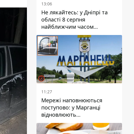
13:06
Не лякайтесь: у Дніпрі та
області 8 серпня
найближчим часом
очікується гроза
11:27
Мережі наповнюються
поступово: у Марганці
відновлюють
водопостачання