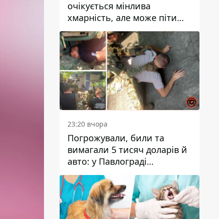
очікується мінлива
хмарність, але може піти
дощ
23:20 вчора
Погрожували, били та
вимагали 5 тисяч доларів й
авто: у Павлограді
затримали двох чоловіків