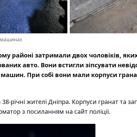
а машинах
ьному районі затримали двох чоловіків, яки
ваних авто.
Вони встигли зіпсувати неві
машин. При собі вони мали корпуси грана
 38-річні жителі Дніпра. Корпуси гранат та за
орматор з посиланням на
сайт
поліції.