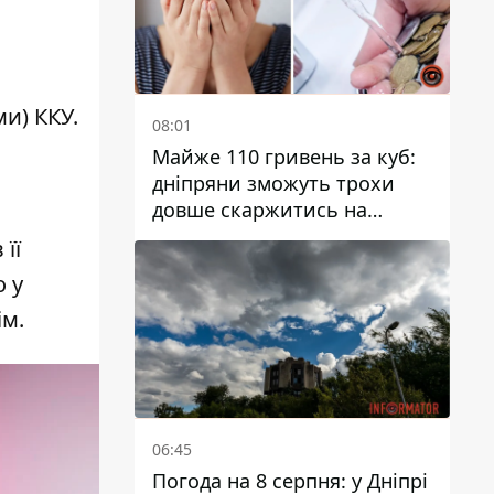
и) ККУ.
08:01
Майже 110 гривень за куб:
дніпряни зможуть трохи
довше скаржитись на
заплановані тарифи на воду
 її
на 2027 рік
о у
ім
.
06:45
Погода на 8 серпня: у Дніпрі