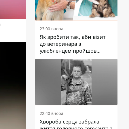
ні
23:00 вчора
Як зробити так, аби візит
до ветеринара з
улюбленцем пройшов
спокійно: прості поради
22:40 вчора
Хвороба серця забрала
життя головного сержанта з