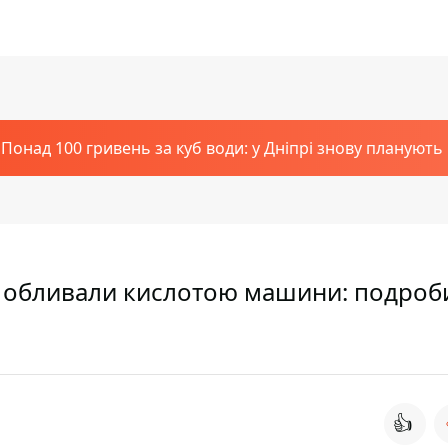
Понад 100 гривень за куб води: у Дніпрі знову планують
кі обливали кислотою машини: подроби
👍