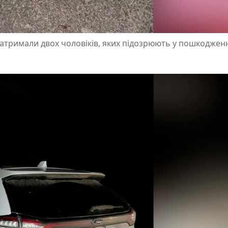
 затримали двох чоловіків, яких підозрюють у пошкоджен