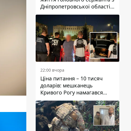
Дніпропетровської області
Юрія Свистуна
22:00 вчора
Ціна питання – 10 тисяч
доларів: мешканець
Кривого Рогу намагався
переправити чоловіка до
Словаччини