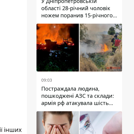
У Дніпропетровській
області 28-річний чоловік
ножем поранив 15-річного
хлопця
09:03
Постраждала людина,
пошкоджені АЗС та склади:
армія рф атакувала шість
районів Дніпропетровської
області
ї інших