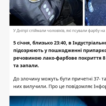
У Дніпрі спіймали чоловіків, які псували фарбу н
5 січня, близько 23:40, в Індустріал
підозрюють
у пошкодженні припарко
речовиною лако-фарбове покриття 8 
та запали.
До злочину можуть бути причетні 37- та
них вилучили. Про це повідомляє Інф