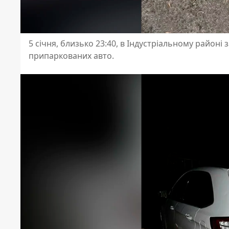
5 січня, близько 23:40, в Індустріальному районі
припаркованих авто.