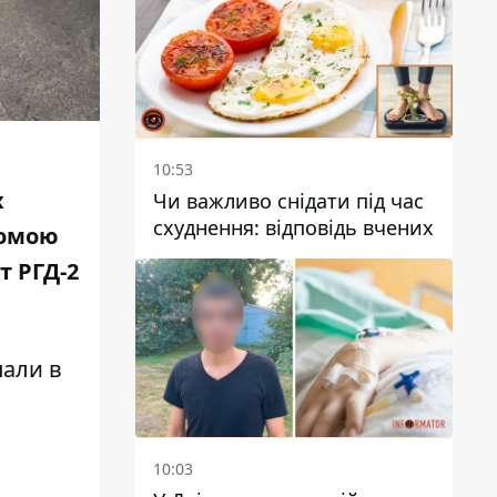
10:53
х
Чи важливо снідати під час
схуднення: відповідь вчених
домою
т РГД-2
пали в
10:03