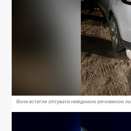
Вони встигли зіпсувати невідомою речовиною л