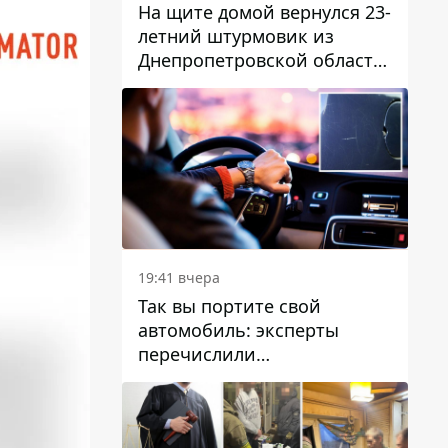
На щите домой вернулся 23-
летний штурмовик из
Днепропетровской области
Богдан Бескровный
19:41 вчера
Так вы портите свой
автомобиль: эксперты
перечислили
распространенные
привычки водителей,
которые на самом деле