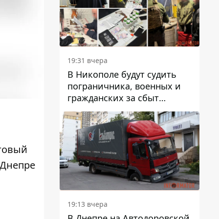
вредят машине
19:31 вчера
В Никополе будут судить
пограничника, военных и
гражданских за сбыт
психотропов
говый
 Днепре
19:13 вчера
В Днепре на Автодоровской