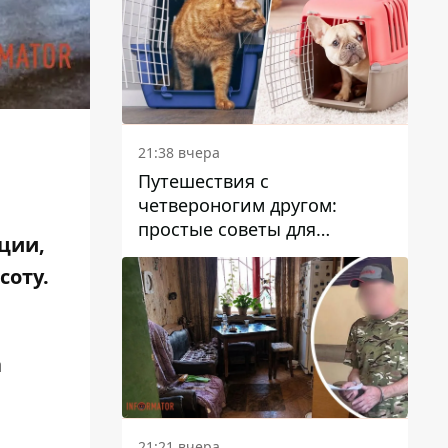
21:38 вчера
Путешествия с
четвероногим другом:
простые советы для
ции,
поездок с животными
соту.
а
21:21 вчера