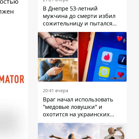
ностью
В Днепре 53-летний
олжен
мужчина до смерти избил
сожительницу и пытался
скрыть преступление:
детали
20:41 вчера
Враг начал использовать
"медовые ловушки" и
охотится на украинских
военнослужащих