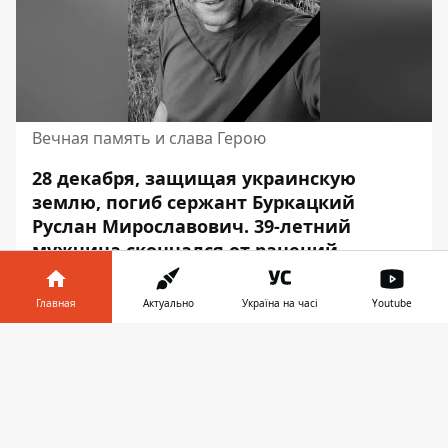
Вечная память и слава Герою
28 декабря, защищая украинскую
землю, погиб сержант Буркацкий
Руслан Мирославович. 39-летний
мужчина
скончался от ранений,
полученных
во время боев в Донецкой
области. У него остались жена, дочь,
Главная
Актуально
Україна на часі
Youtube
мать, брат, сестра.
Информатор в
Скачать
Об этом сообщает Информатор со
телефоне
👉
ссылкой на
публикацию
городского главы
Каменского Андрея Белоусова.