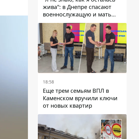
жива": в Днепре спасают
военнослужащую и мать
четверых детей, которую
ранил КАБ
18:58
Еще трем семьям ВПЛ в
Каменском вручили ключи
от новых квартир