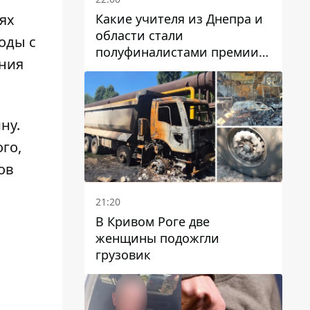
Какие учителя из Днепра и
ях
области стали
оды с
полуфиналистами премии
ания
Global Teacher Prize Ukraine
2026
ину
.
ого,
ов
21:20
В Кривом Роге две
женщины подожгли
грузовик