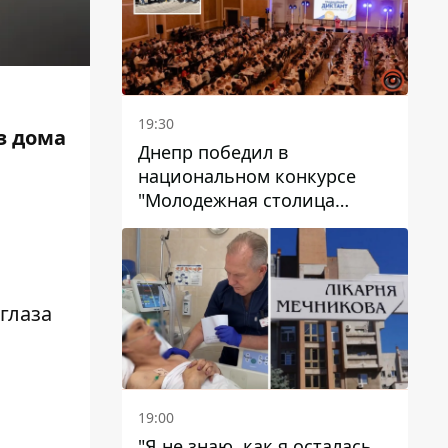
19:30
з дома
Днепр победил в
национальном конкурсе
"Молодежная столица
Украины – 2026"
 глаза
19:00
"Я не знаю, как я осталась