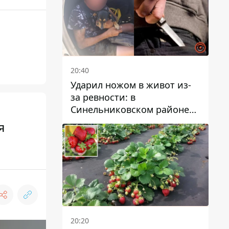
20:40
Ударил ножом в живот из-
за ревности: в
Синельниковском районе
задержали 49-летнего
я
мужчину за убийство
20:20