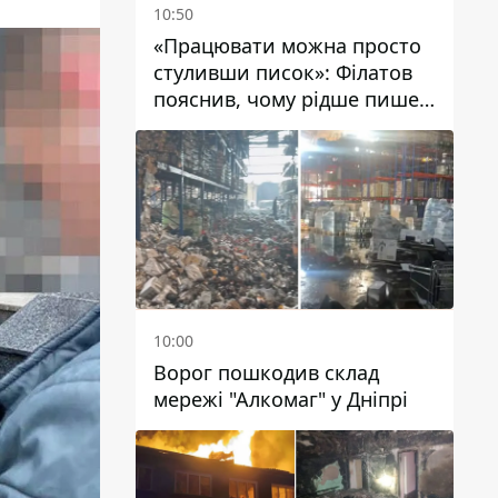
10:50
«Працювати можна просто
стуливши писок»: Філатов
пояснив, чому рідше пише у
соцмережах та
розкритикував медійність
чиновників
10:00
Ворог пошкодив склад
мережі "Алкомаг" у Дніпрі