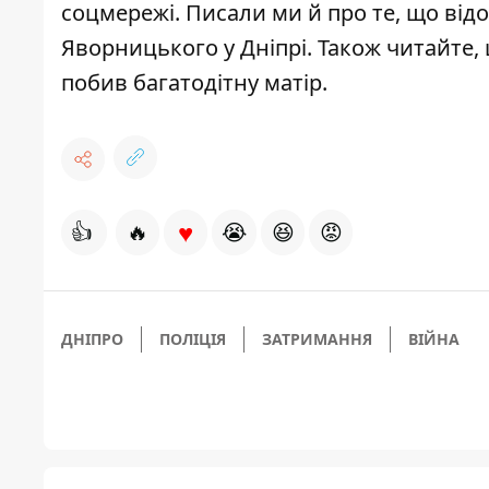
соцмережі
. Писали ми й про те, що ві
Яворницького
у Дніпрі. Також читайте,
побив багатодітну матір
.
♥
👍
🔥
😭
😆
😡
ДНІПРО
ПОЛІЦІЯ
ЗАТРИМАННЯ
ВІЙНА