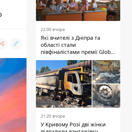
о
22:00 вчора
Які вчителі з Дніпра та
області стали
півфіналістами премії Global
Teacher Prize Ukraine 2026
21:20 вчора
У Кривому Розі дві жінки
підпалили вантажівку