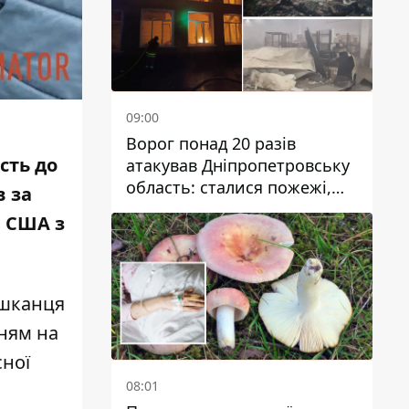
09:00
Ворог понад 20 разів
сть до
атакував Дніпропетровську
область: сталися пожежі,
в за
постраждали будинки,
в США з
інфраструктура та авто
ешканця
ням на
сної
08:01