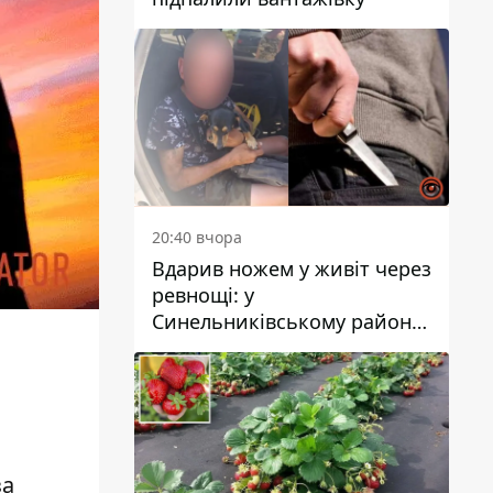
20:40 вчора
Вдарив ножем у живіт через
ревнощі: у
Синельниківському районі
затримали 49-річного
чоловіка за вбивство
за