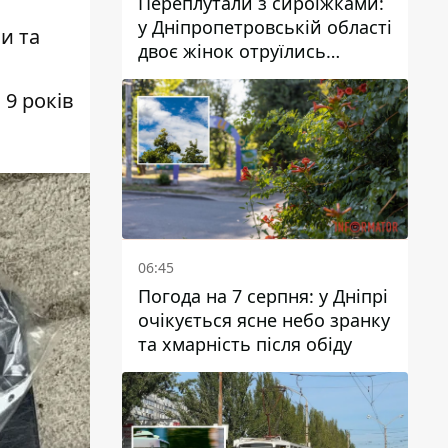
Переплутали з сироїжками:
у Дніпропетровській області
и та
двоє жінок отруїлись
грибами
 9 років
.
06:45
Погода на 7 серпня: у Дніпрі
очікується ясне небо зранку
та хмарність після обіду