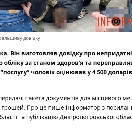
 фальшиву довідку
ка. Він виготовляв довідку про непридатні
о обліку за станом здоров’я
та переправля
“послугу” чоловік
оцінював у 4 500 доларі
 передачі пакета документів для місцевого м
го грошей. Про це пише Інформатор
з посилан
бласті та
публікацію Дніпропетровської обла