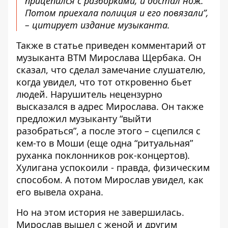
прицепился с разборками, и достал нож.
Потом приехала полиция и его повязали”,
– цитирует издание музыканта.
Также в статье приведен комментарий от
музыканта BTM Мирослава Щербака. Он
сказал, что сделал замечание слушателю,
когда увидел, что тот откровенно бьет
людей. Нарушитель нецензурно
высказался в адрес Мирослава. Он также
предложил музыканту “выйти
разобраться”, а после этого – сцепился с
кем-то в Моши (еще одна “ритуальная”
руханка поклонников рок-концертов).
Хулигана успокоили - правда, физическим
способом. А потом Мирослав увидел, как
его вывела охрана.
Но на этом история не завершилась.
Мирослав вышел с женой и другим