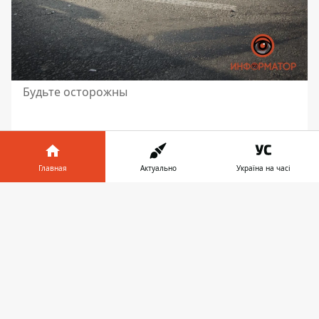
Будьте осторожны
Главная
Актуально
Україна на часі
Информатор в
Скачать
телефоне
👉
♥
🔥
😭
😆
😡
👍
АВАРИЯ
ДТП
ПАТРУЛЬНАЯ ПОЛИЦИЯ