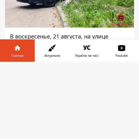
В воскресенье, 21 августа, на улице
Космонавта Комарова произошло ДТП.
Здесь Audi сбила столб.
Главная
Актуально
Україна на часі
Youtube
Авария произошла примерно в 17:45. Об
Информатор в
этом сообщает
Информатор
с места
Скачать
телефоне
👉
происшествия.
По предварительной информации, авто
двигалось в сторону улицы Космической.
Водитель Audi на дороге влетел в яму,
машину подбросило и она ударилась в
столб.
На место прибыли сотрудники полиции. В