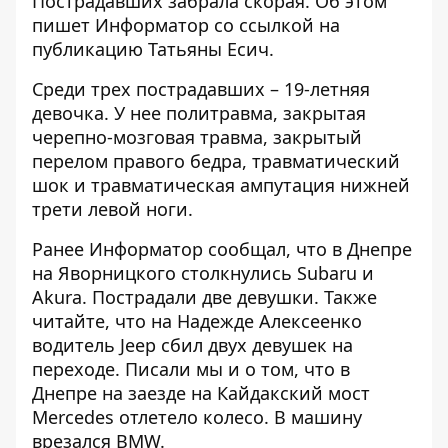
Пострадавших забрала скорая. Об этом
пишет Информатор
со ссылкой на
публикацию
Татьяны Есич.
Среди трех пострадавших – 19-летняя
девочка. У нее политравма, закрытая
черепно-мозговая травма, закрытый
перелом правого бедра, травматический
шок и травматическая ампутация нижней
трети левой ноги.
Ранее Информатор сообщал, что в Днепре
на Яворницкого столкнулись Subaru и
Akura.
Пострадали две девушки
. Также
читайте, что
на Надежде Алексеенко
водитель Jeep сбил двух девушек на
переходе
. Писали мы и о том, что
в
Днепре на заезде на Кайдакский мост
Mercedes отлетело колесо
. В машину
врезался BMW.