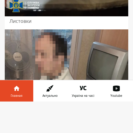
Листовки
Главная
Актуально
Україна на часі
Youtube
Информатор в
Скачать
телефоне
👉