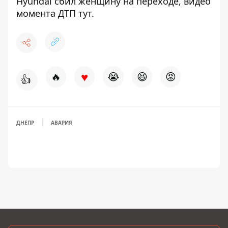
Hyundai сбил женщину на переходе, видео
момента ДТП
тут
.
♥
🔥
😭
😆
😡
👍
ДНЕПР
АВАРИЯ