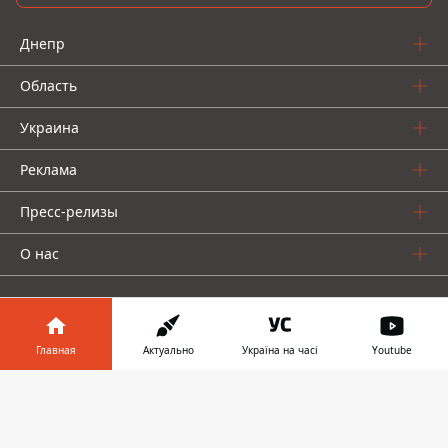
Днепр
Область
Украина
Реклама
Пресс-релизы
О нас
Главная
Актуально
Україна на часі
Youtube
Информатор в
Информатор проекты
Скачать
телефоне
👉
Информатор
Информатор
Информатор