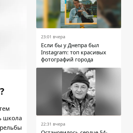
23:01 вчера
Если бы у Днепра был
Instagram: топ красивых
фотографий города
н?
тем
ь школа
22:31 вчера
трельбы
Остановилось сердце 54-