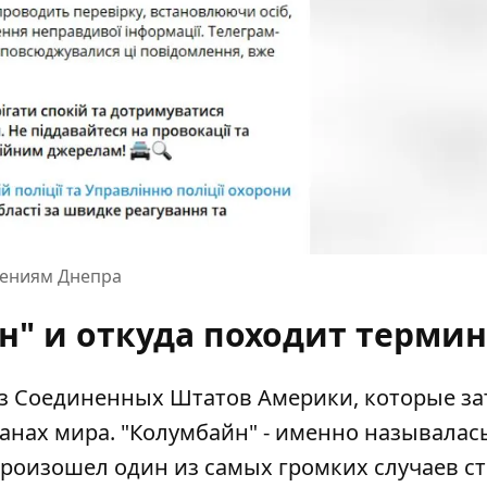
дениям Днепра
н" и откуда походит терми
из Соединенных Штатов Америки, которые за
ранах мира. "Колумбайн" - именно называлас
 произошел один из
самых громких случаев с