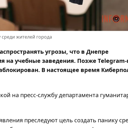
у среди жителей города
аспространять угрозы, что в Днепре
 на учебные заведения. Позже Telegram-
аблокирован. В настоящее время Киберп
лкой на
пресс-службу департамента гуманита
аявления преследуют цель создать панику ср