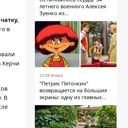
летнего военного Алексея
Зуенко из
чатку,
Днепропетровской области
го в
звали
в Керчи
22:08 вчера
"Петрик Пяточкин"
ков
возвращается на большие
экраны: одну из главных
. В
ролей сыграет 9-летний
сле
днепрянин Александр
Войтеховский