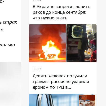
о-
В Украине запретят ловить
раков до конца сентября:
что нужно знать
ь страх
 к
только
09:33
Девять человек получили
травмы: россияне ударили
дроном по ТРЦ в
Павлограде, будет ли
работать заведение в
дальнейшем