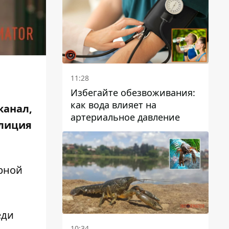
11:28
Избегайте обезвоживания:
как вода влияет на
канал,
артериальное давление
олиция
рной
еди
10:34