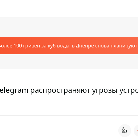
Более 100 гривен за куб воды: в Днепре снова планирую
Telegram распространяют угрозы устр
👍