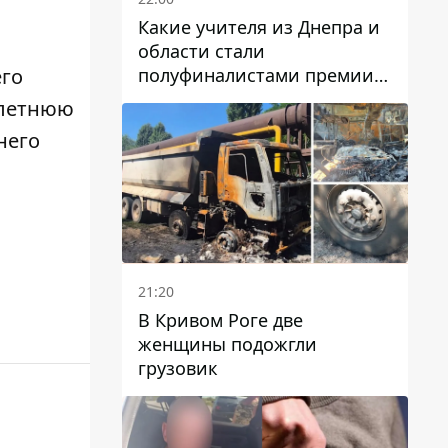
Какие учителя из Днепра и
области стали
полуфиналистами премии
его
Global Teacher Prize Ukraine
-летнюю
2026
него
21:20
В Кривом Роге две
женщины подожгли
грузовик