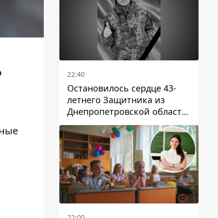
о
22:40
Остановилось сердце 43-
летнего Защитника из
Днепропетровской области
Евгения Зинченко
нные
22:00