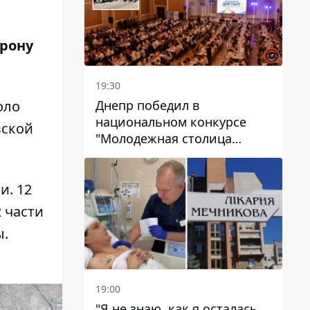
орону
19:30
Днепр победил в
оло
национальном конкурсе
вской
"Молодежная столица
Украины – 2026"
и. 12
 части
ы.
19:00
"Я не знаю, как я осталась