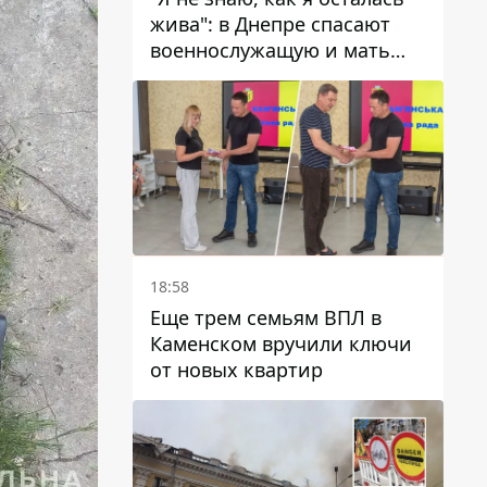
жива": в Днепре спасают
военнослужащую и мать
четверых детей, которую
ранил КАБ
18:58
Еще трем семьям ВПЛ в
Каменском вручили ключи
от новых квартир