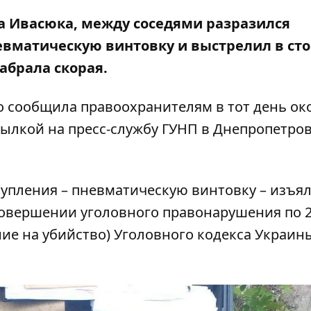
ра Ивасюка, между соседями разразился
невматическую винтовку и
выстрелил в ст
забрала скорая.
 сообщила правоохранителям в тот день ок
сылкой
на пресс-службу ГУНП
в Днепропетро
упления – пневматическую винтовку – изъял
овершении уголовного правонарушения по 2
ение на убийство) Уголовного кодекса Украин