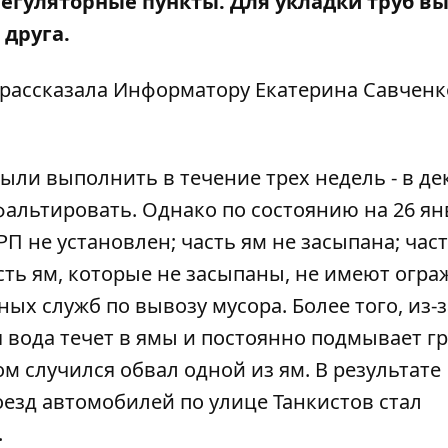
егуляторные пункты. Для укладки труб в
 друга.
 рассказала
Информатору
Екатерина Савченк
ыли выполнить в течение трех недель - в де
фальтировать. Однако по состоянию на 26 ян
ГРП не установлен; часть ям не засыпана; час
сть ям, которые не засыпаны, не имеют огра
 служб по вывозу мусора. Более того, из-за
я вода течет в ямы и постоянно подмывает гр
м случился обвал одной из ям. В результате
оезд автомобилей по улице Танкистов стал
.