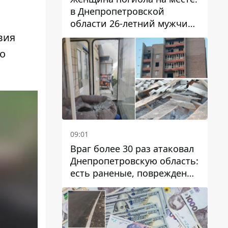
в Днепропетровской
области 26-летний мужчина
избил трех человек
вия
металлическим предметом
ко
09:01
Враг более 30 раз атаковал
Днепропетровскую область:
есть раненые, повреждены
лицей, дома и предприятия