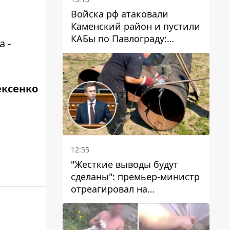
Войска рф атаковали
Каменский район и пустили
КАБы по Павлограду:
 -
пострадал мужчина, в небо
поднимается столб дыма
ексенко
12:55
"Жесткие выводы будут
сделаны": премьер-министр
отреагировал на
несколькодневное
отсутствие воды в Марганце