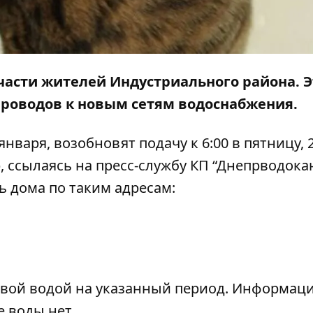
 части жителей Индустриального района. Э
проводов к новым сетям водоснабжения.
нваря, возобновят подачу к 6:00 в пятницу, 
р
, ссылаясь на пресс-службу КП “Д
непрводокан
ть дома по таким адресам:
;
вой водой на указанный период. Информаци
 воды нет.