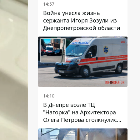
14:57
Война унесла жизнь
сержанта Игоря Зозули из
Днепропетровской области
14:10
В Днепре возле ТЦ
"Нагорка" на Архитектора
Олега Петрова столкнулись
"скорая" и Toyota: трамваи
№5 задерживаются