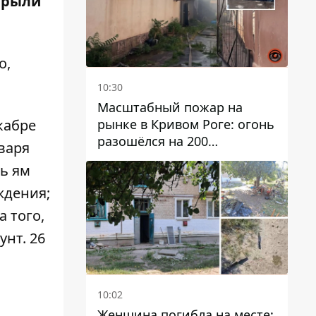
ырыли
о,
10:30
Масштабный пожар на
рынке в Кривом Роге: огонь
кабре
разошёлся на 200
варя
квадратных метров
ть ям
ждения;
 того,
унт. 26
10:02
Женщина погибла на месте: