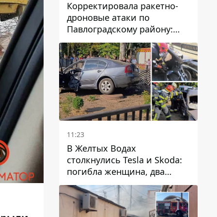
Корректировала ракетно-
дроновые атаки по
Павлоградскому району:
задержали вражескую
агентку
11:23
В Желтых Водах
столкнулись Tesla и Skoda:
погибла женщина, два
человека пострадали