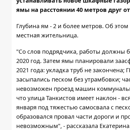
устанавливать новое шкафные газор
ямы на расстоянии 40 метров друг от
Глубина ям - 2 и более метров. Об этом
местная жительница.
"Со слов подрядчика, работы должны б
2020 год. Затем ямы планировали заас
2021 года: укладка труб не закончена; 
засыпались песком без утрамбовки; ча
невозможен проезд машин коммунальных
что улица Танкистов имеет наклон - вс
января под тяжестью самосвала с песко
образовался провал части дороги и пр
невозможным", - рассказала Екатерина