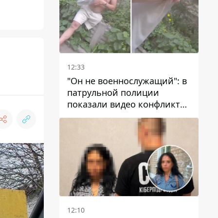
12:33
"Он не военнослужащий": в
патрульной полиции
показали видео конфликта
с мужчиной без ноги на
проспекте Поля в Днепре
12:10