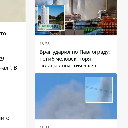
то
13:58
Враг ударил по Павлограду:
29
погиб человек, горят
склады логистических
ал”. В
компаний и магазина
и о
13:13