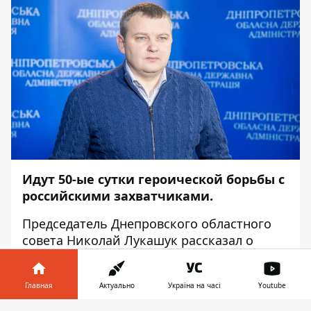
Идут 50-ые сутки героической борьбы с
российскими захватчиками.
Председатель Днепровского областного
совета Николай Лукашук рассказал о
минувшей ночи. Об этом сообщает
Информатор
со ссылкой на его
Главная
Актуально
Україна на часі
Youtube
публикацию
.