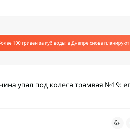
Более 100 гривен за куб воды: в Днепре снова планирую
ина упал под колеса трамвая №19: е
👍