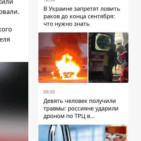
жили
В Украине запретят ловить
овали.
раков до конца сентября:
что нужно знать
кого
еля
09:33
Девять человек получили
травмы: россияне ударили
дроном по ТРЦ в
Павлограде, будет ли
работать заведение в
дальнейшем