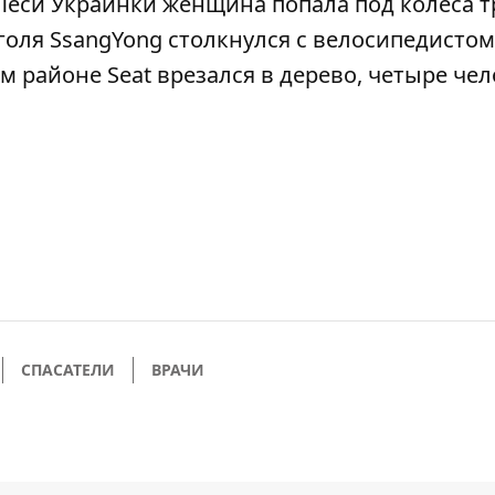
 Леси Украинки
женщина попала под колеса 
голя SsangYong столкнулся с велосипедистом
ом районе
Seat врезался в дерево, четыре че
СПАСАТЕЛИ
ВРАЧИ