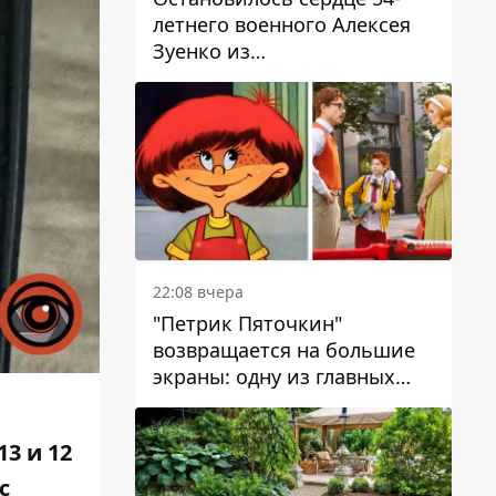
летнего военного Алексея
Зуенко из
Днепропетровской области
22:08 вчера
"Петрик Пяточкин"
возвращается на большие
экраны: одну из главных
ролей сыграет 9-летний
днепрянин Александр
3 и 12
Войтеховский
с