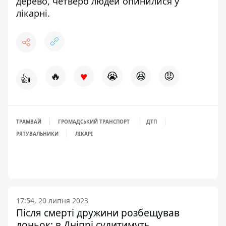
дерево
, четверо людей опинилися у
лікарні.
♥
🔥
😭
😆
😡
👍
ТРАМВАЙ
ГРОМАДСЬКИЙ ТРАНСПОРТ
ДТП
РЯТУВАЛЬНИКИ
ЛІКАРІ
17:54, 20 липня 2023
Після смерті дружини розбещував
доньок: в Дніпрі судитимуть