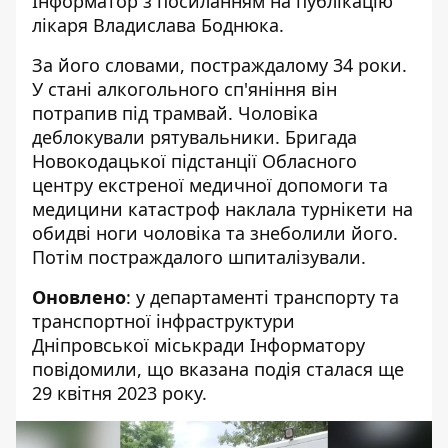
Інформатор з посиланням на
публікацію
лікаря Владислава Боднюка
.
За його словами, постраждалому 34 роки.
У стані алкогольного сп'яніння він
потрапив під трамвай. Чоловіка
деблокували рятувальники. Бригада
Новокодацької підстанції Обласного
центру екстреної медичної допомоги та
медицини катастроф
наклала турнікети на
обидві ноги чоловіка та знеболили його.
Потім постраждалого шпиталізували.
Оновлено
: у департаменті транспорту та
транспортної інфраструктури
Дніпровської міськради Інформатору
повідомили, що вказана подія сталася ще
29 квітня 2023 року.