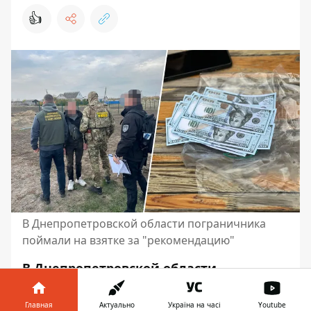
👍
В Днепропетровской области пограничника
поймали на взятке за "рекомендацию"
В Днепропетровской области
задержали и сообщили о подозрении
инспектору одной из пограничных
Главная
Актуально
Україна на часі
Youtube