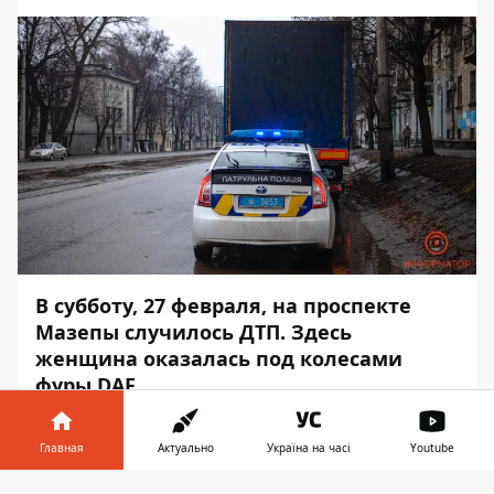
В субботу, 27 февраля, на проспекте
Мазепы случилось ДТП. Здесь
женщина
оказалась под колесами
фуры DAF
.
Предварительно, пострадавшая попала в
Главная
Актуально
Україна на часі
Youtube
"слепую зону", из-за чего водитель ее не
заметил. На место приехали медики,
Информатор в