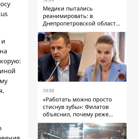
осу
Медики пытались
xus
реанимировать: в
Днепропетровской области
двухлетний мальчик утонул
в бассейне
 и
 на
скорую:
чиной
ому
я.
10:50
«Работать можно просто
стиснув зубы»: Филатов
объяснил, почему реже
пишет в соцсетях и
о
раскритиковал медийность
чиновников
новения