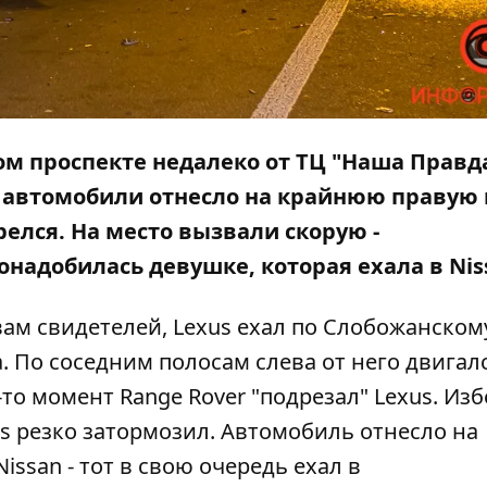
ком проспекте недалеко от ТЦ "Наша Правд
ра автомобили отнесло на крайнюю правую 
орелся. На место вызвали скорую -
надобилась девушке, которая ехала в Nis
вам свидетелей, Lexus ехал по Слобожанском
. По соседним полосам слева от него двигал
ой-то момент Range Rover "подрезал" Lexus. Изб
us резко затормозил. Автомобиль отнесло на
Nissan - тот в свою очередь ехал в