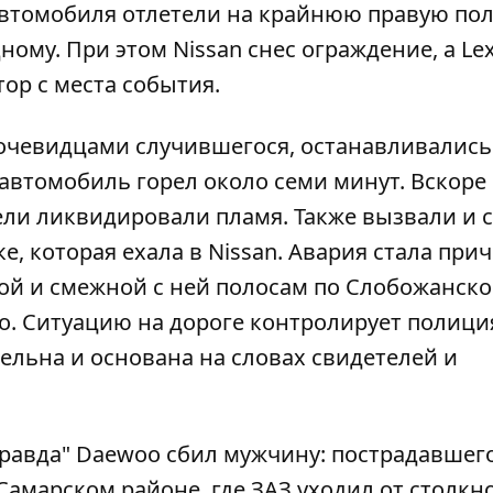
втомобиля отлетели на крайнюю правую пол
ому. При этом Nissan снес ограждение, а Le
тор
с места события.
очевидцами случившегося, останавливались
 автомобиль горел около семи минут. Вскоре
ели ликвидировали пламя. Также вызвали и 
 которая ехала в Nissan. Авария стала при
ой и смежной с ней полосам по Слобожанск
о. Ситуацию на дороге контролирует полици
льна и основана на словах свидетелей и
Правда"
Daewoo сбил мужчину:
пострадавшег
 Самарском районе
, где ЗАЗ уходил от столк