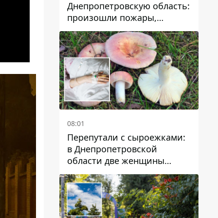
Днепропетровскую область:
произошли пожары,
повреждены дома,
инфраструктура и авто
08:01
Перепутали с сыроежками:
в Днепропетровской
области две женщины
отравились грибами