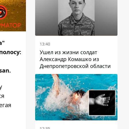
а"
13:40
полосу:
Ушел из жизни солдат
Александр Комашко из
Днепропетровской области
san.
у
ся
егая
12:35