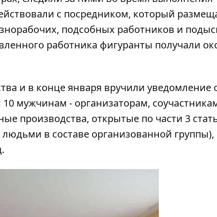
ействовали с посредником, который размещ
азнорабочих, подсобных работников и поды
авленного работника фигуранты получали ок
тва и в конце января вручили уведомление 
 10 мужчинам - организаторам, соучастника
ные производства, открытые по части 3 стат
 людьми в составе организованной группы), 
.