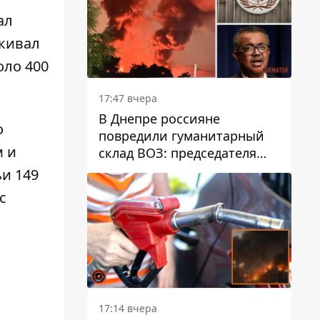
ал
скивал
оло 400
17:47 вчера
В Днепре россияне
о
повредили гуманитарный
м и
склад ВОЗ: председателя
организации критикуют за
ьи 149
"неоднозначное"
с
сообщение
17:14 вчера