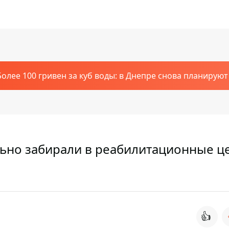
Более 100 гривен за куб воды: в Днепре снова планирую
льно забирали в реабилитационные ц
ь
👍