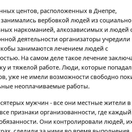
нных центов, расположенных в Днепре,
 занимались вербовкой людей из социально
ьных наркоманией, алкозависимых и людей 
онной деятельности организаторы учредили
якобы занимаются лечением людей с
остью. На самом деле такое лечение заключ
у и тяжелой работе. Люди, которые попадал
в, уже не имели возможности свободно пок
льные неоплачиваемые работы.
сятерых мужчин - все они местные жители в
и все признаки организованности, где каждый
обязанности. Они контролировали людей, их
рах, следили за ними во время выполнения