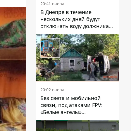
20:41 вчера
В Днепре в течение
нескольких дней будут
отключать воду должникам
в Самарском районе: адреса
20:02 вчера
Без света и мобильной
связи, под атаками FPV:
«Белые ангелы»
эвакуировали людей из
Межевой громады