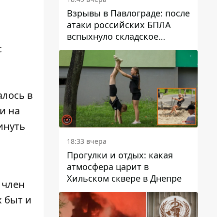
Взрывы в Павлограде: после
атаки российских БПЛА
вспыхнуло складское
здание предприятия
с
алось в
и на
инуть
18:33 вчера
Прогулки и отдых: какая
атмосфера царит в
Хильском сквере в Днепре
 член
 быт и