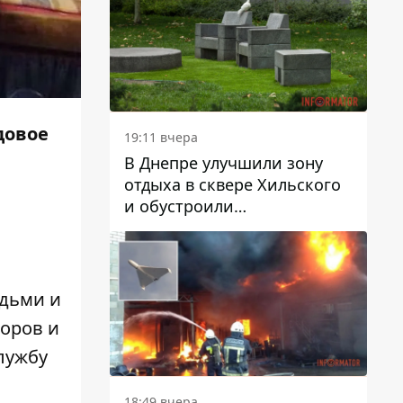
довое
19:11 вчера
В Днепре улучшили зону
отдыха в сквере Хильского
и обустроили
искусственный газон
юдьми и
оров и
службу
18:49 вчера