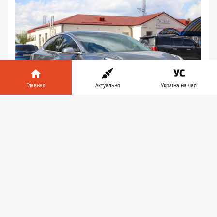
Главная
Актуально
Україна на часі
Информатор в
Скачать
телефоне
👉
Пострадавшего госпитализировали
На месте образовалась пробка
Мужчину сбили на пешеходном переходе