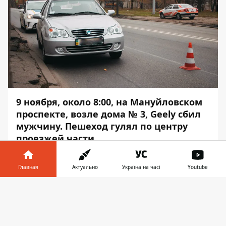
9 ноября, около 8:00, на Мануйловском
проспекте, возле дома № 3, Geely сбил
мужчину. Пешеход гулял по центру
проезжей части.
Пострадавшего госпитализировали. Об
Главная
Актуально
Україна на часі
Youtube
этом сообщает
Информатор
с места
событий.
Информатор в
Скачать
телефоне
👉
Водитель Geely, рассказал, что двигался
по проспекту в сторону моста во второй