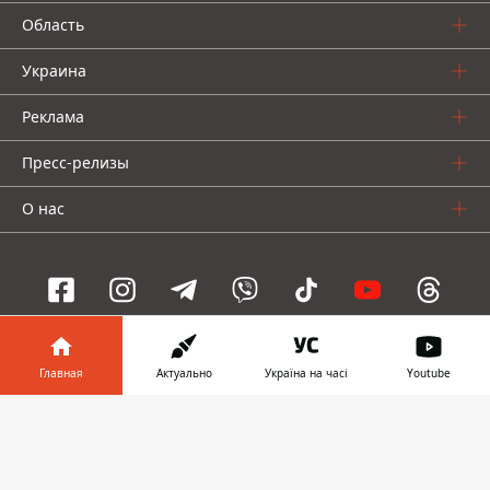
Область
Украина
Реклама
Пресс-релизы
О нас
Информатор проекты
Главная
Актуально
Україна на часі
Youtube
Информатор
Информатор
Информатор
Информатор в
Скачать
Украина
Киев
Авто
телефоне
👉