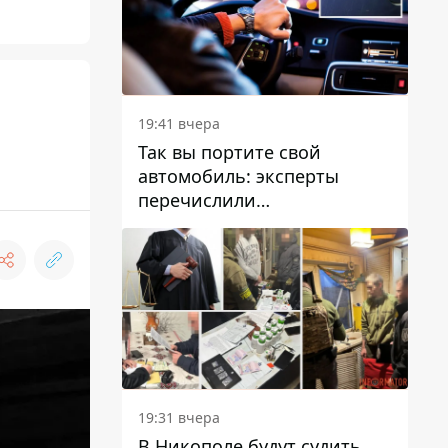
19:41 вчера
Так вы портите свой
автомобиль: эксперты
перечислили
распространенные
привычки водителей,
которые на самом деле
вредят машине
19:31 вчера
В Никополе будут судить