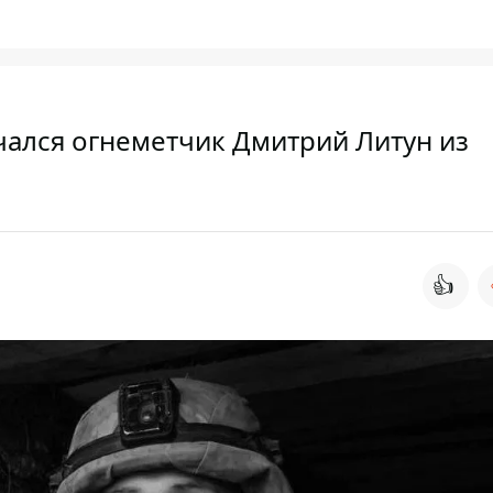
чался огнеметчик Дмитрий Литун из
👍