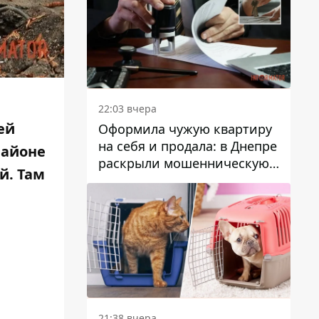
22:03 вчера
ей
Оформила чужую квартиру
на себя и продала: в Днепре
районе
раскрыли мошенническую
й. Там
схему с недвижимостью
21:38 вчера