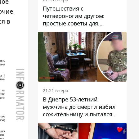
ное
Путешествия с
очие
четвероногим другом:
я в
простые советы для
поездок с животными
21:21 вчера
В Днепре 53-летний
мужчина до смерти избил
сожительницу и пытался
скрыть преступление:
детали