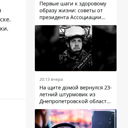
Первые шаги к здоровому
ы
образу жизни: советы от
президента Ассоциации
ске
.
диетологов Украины
уки
.
20:13 вчера
На щите домой вернулся 23-
летний штурмовик из
Днепропетровской области
Богдан Бескровный