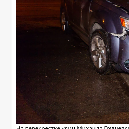
На перекрестке улиц Михаила Грушевс