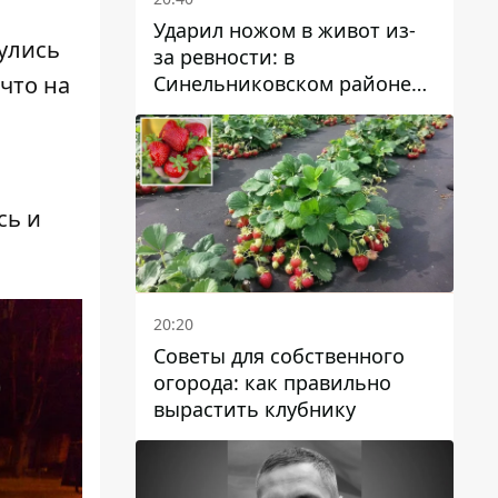
Ударил ножом в живот из-
улись
за ревности: в
Синельниковском районе
 что
на
задержали 49-летнего
мужчину за убийство
сь и
20:20
Советы для собственного
огорода: как правильно
вырастить клубнику