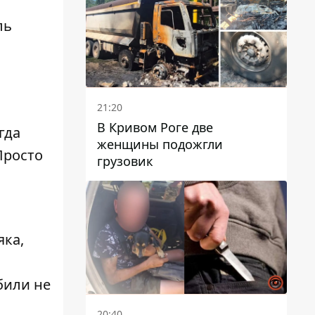
ль
21:20
а
В Кривом Роге две
гда
женщины подожгли
Просто
грузовик
яка,
били не
20:40