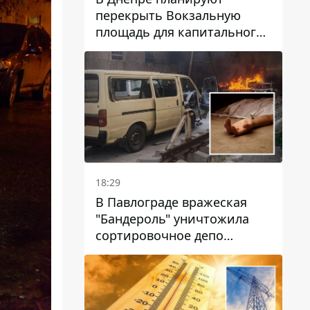
перекрыть Вокзальную
площадь для капитального
ремонта дома, в который
попала вражеская ракета:
какие сроки
18:29
В Павлограде вражеская
"Бандероль" уничтожила
сортировочное депо
"Укрпошти" и убила двух
работниц