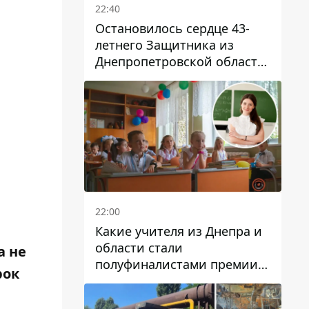
22:40
Остановилось сердце 43-
летнего Защитника из
Днепропетровской области
Евгения Зинченко
22:00
Какие учителя из Днепра и
области стали
а не
полуфиналистами премии
рок
Global Teacher Prize Ukraine
2026