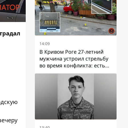
страдал
14:09
В Кривом Роге 27-летний
мужчина устроил стрельбу
во время конфликта: есть
раненый
одскую
вечеру
13:40