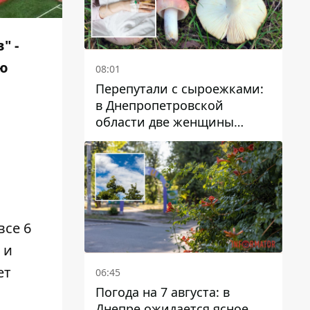
" -
ю
08:01
Перепутали с сыроежками:
в Днепропетровской
области две женщины
отравились грибами
все 6
 и
ет
06:45
Погода на 7 августа: в
Днепре ожидается ясное