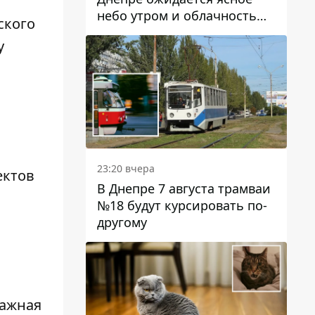
небо утром и облачность
ского
после обеда
у
23:20 вчера
ектов
В Днепре 7 августа трамваи
№18 будут курсировать по-
другому
сажная