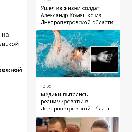
Ушел из жизни солдат
Александр Комашко из
Днепропетровской области
 на
авской
режной
12:35
Медики пытались
реанимировать: в
Днепропетровской области
двухлетний мальчик утонул
в бассейне