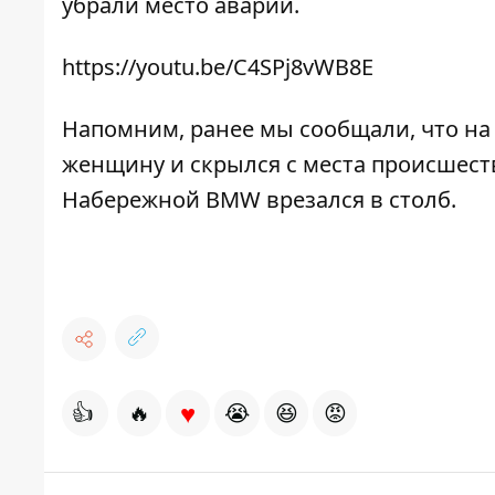
убрали место аварии.
https://youtu.be/C4SPj8vWB8E
Напомним, ранее мы сообщали, что на
женщину и скрылся с места происшест
Набережной
BMW врезался в столб
.
♥
👍
🔥
😭
😆
😡