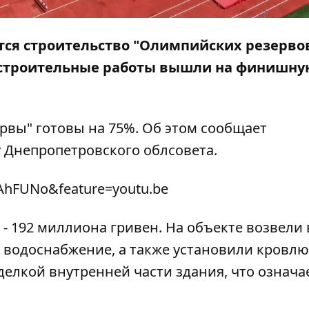
тся строительство "Олимпийских резервов
с строительные работы вышли на финишну
вы" готовы на 75%. Об этом сообщает
у Днепропетровского облсовета.
aAhFUNo&feature=youtu.be
 192 миллиона гривен. На объекте возвели 
 водоснабжение, а также установили кровлю
делкой внутренней части здания, что означа