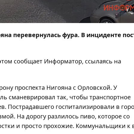
гояна
перевернулась
фура. В инциденте по
 этом сообщает
Информатор
, ссылаясь на
рону проспекта Нигояна с Орловской. У
ель сманеврировал так, чтобы транспортное
дев. Пострадавшего госпитализировали в гор
мой. На дорогу разлилось пиво, которое со
стки и просто прохожие. Коммунальщики к 