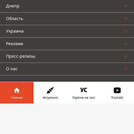
Днепр
Область
Украина
Реклама
Пресс-релизы
О нас
Главная
Актуально
Україна на часі
Youtube
Информатор в
Информатор проекты
Скачать
телефоне
👉
Информатор
Информатор
Информатор
Украина
Киев
Авто