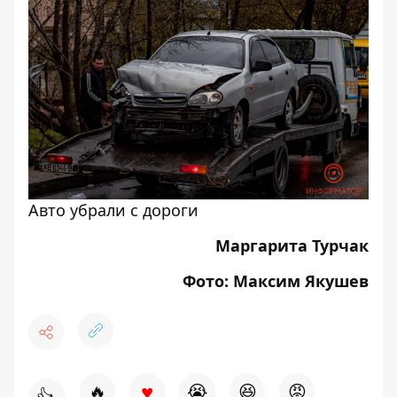
Авто убрали с дороги
Маргарита Турчак
Фото: Максим Якушев
♥
🔥
😭
😆
😡
👍