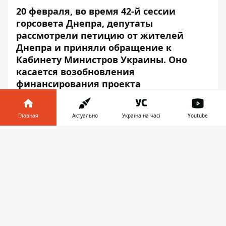
20 февраля, во время 42-й сессии
горсовета Днепра, депутаты
рассмотрели петицию от жителей
Днепра и приняли обращение к
Кабинету Министров Украины. Оно
касается возобновления
финансирования проекта
строительства объездной дороги от
улицы Кайдакский шлях до
Главная
Актуально
Україна на часі
Youtube
автомобильной дороги Киев - Луганск -
Изварино.
Информатор в
Скачать
телефоне
👉
Трасса поможет уберечь покрытие многих
городских дорог, которые сейчас
регулярно страдают от проезда
многотонных грузовиков. Об этом
Информатору
сообщили в пресс-службе
Днепровского городского совета.