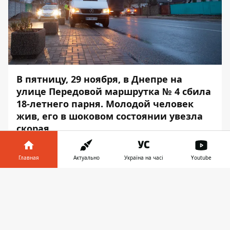
В пятницу, 29 ноября, в Днепре на
улице Передовой маршрутка № 4 сбила
18-летнего парня. Молодой человек
жив, его в шоковом состоянии увезла
скорая.
Авария произошла около 6:35 возле дома
Главная
Актуально
Україна на часі
Youtube
№ 124. По версии правоохранителей,
основанной на словах водителя, молодой
Информатор в
Скачать
человек перебегал дорогу в нескольких
телефоне
👉
метрах от пешеходного перехода.
Маршрутка двигалась по крайней правой
полосе. Парень не успел добежать до