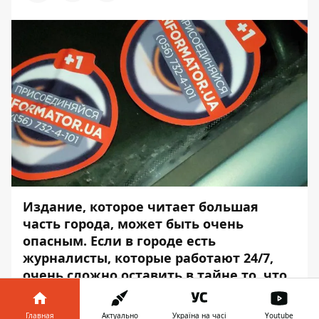
Издание, которое читает большая
часть города, может быть очень
опасным. Если в городе есть
журналисты, которые работают 24/7,
очень сложно оставить в тайне то, что
вы были пьяными за рулем; что
оплачивали митингующим часы
Главная
Актуально
Україна на часі
Youtube