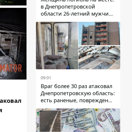
в Днепропетровской
области 26-летний мужчина
избил трех человек
металлическим предметом
09:01
Враг более 30 раз атаковал
Днепропетровскую область:
есть раненые, повреждены
таковал
лицей, дома и предприятия
я