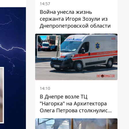
14:57
Война унесла жизнь
сержанта Игоря Зозули из
Днепропетровской области
14:10
В Днепре возле ТЦ
"Нагорка" на Архитектора
Олега Петрова столкнулись
"скорая" и Toyota: трамваи
№5 задерживаются