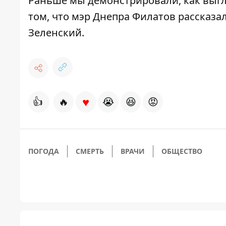
Раньше мы демонстрировали,
как выгл
том, что мэр Днепра Филатов
рассказал
Зеленский
.
♥
👍
🔥
😭
😆
😡
ПОГОДА
СМЕРТЬ
ВРАЧИ
ОБЩЕСТВО