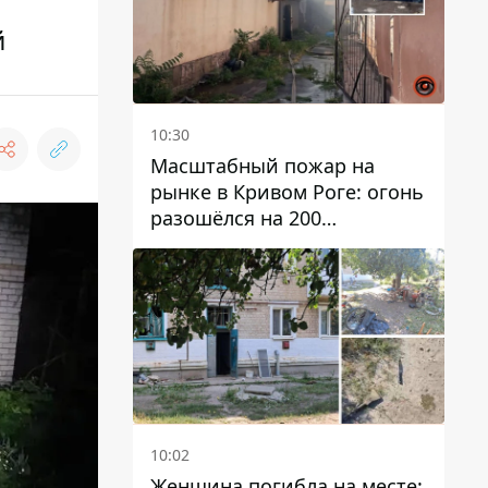
й
10:30
Масштабный пожар на
рынке в Кривом Роге: огонь
разошёлся на 200
квадратных метров
10:02
Женщина погибла на месте: