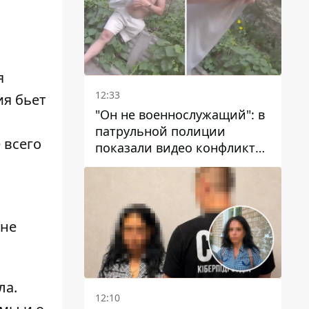
я
12:33
ия бьет
"Он не военнослужащий": в
патрульной полиции
 всего
показали видео конфликта
с мужчиной без ноги на
проспекте Поля в Днепре
 не
ла
.
12:10