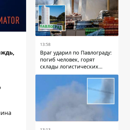
13:58
ождь,
Враг ударил по Павлограду:
погиб человек, горят
склады логистических
компаний и магазина
о
чина
13:13