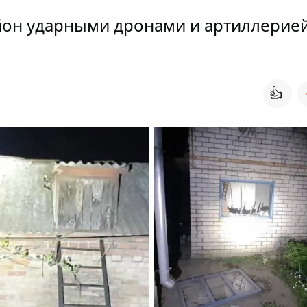
йон ударными дронами и артиллерие
👍