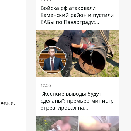
Войска рф атаковали
Каменский район и пустили
КАБы по Павлограду:
пострадал мужчина, в небо
поднимается столб дыма
12:55
"Жесткие выводы будут
сделаны": премьер-министр
евья.
отреагировал на
несколькодневное
отсутствие воды в Марганце