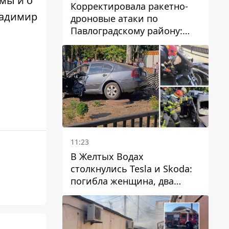
 мы и о
Корректировала ракетно-
адимир
дроновые атаки по
Павлоградскому району:
задержали вражескую
агентку
11:23
В Желтых Водах
столкнулись Tesla и Skoda:
погибла женщина, два
человека пострадали