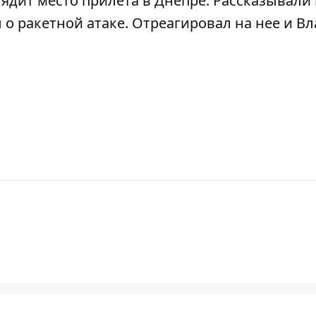
ядит место прилета в Днепре
. Рассказывали
 о ракетной атаке
. Отреагировал на нее и
Вл