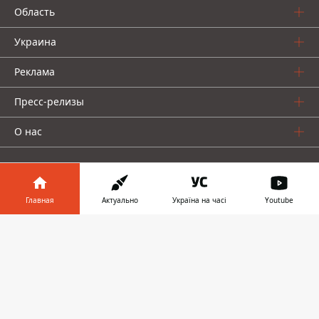
Область
Украина
Реклама
Пресс-релизы
О нас
Главная
Актуально
Україна на часі
Youtube
Информатор в
Информатор проекты
Скачать
телефоне
👉
Информатор
Информатор
Информатор
Украина
Киев
Авто
© 2016-2026 Informator