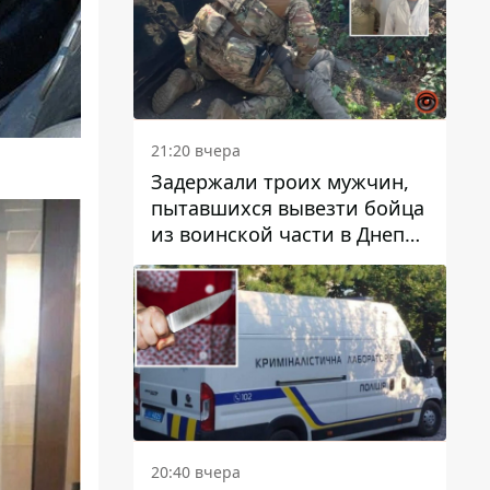
21:20 вчера
Задержали троих мужчин,
пытавшихся вывезти бойца
из воинской части в Днепр
за 7 тысяч долларов: среди
них был врач
20:40 вчера