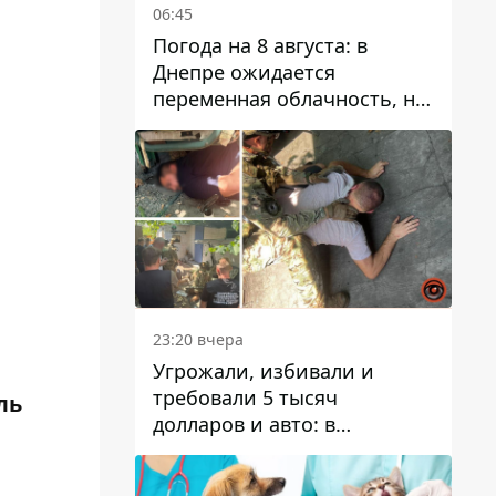
06:45
Погода на 8 августа: в
Днепре ожидается
переменная облачность, но
может пойти дождь
23:20 вчера
Угрожали, избивали и
требовали 5 тысяч
ль
долларов и авто: в
Павлограде задержали двух
мужчин