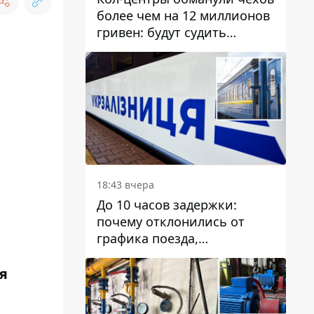
более чем на 12 миллионов
гривен: будут судить
днепрянина,
организовавшего
транснациональную
преступную организацию
18:43 вчера
До 10 часов задержки:
почему отклонились от
графика поезда,
курсирующие через Днепр
и область
я