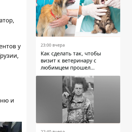
атор
,
23:00 вчера
ентов у
Как сделать так, чтобы
рузии,
визит к ветеринару с
любимцем прошел
спокойно: простые советы
оню и
22:40 вчера