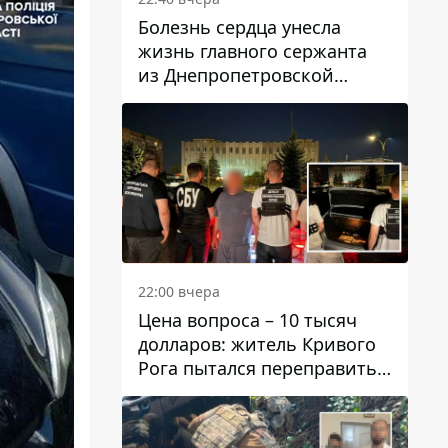
Болезнь сердца унесла
жизнь главного сержанта
из Днепропетровской
области Юрия Свистуна
22:00 вчера
Цена вопроса – 10 тысяч
долларов: житель Кривого
Рога пытался переправить
мужчину в Словакию