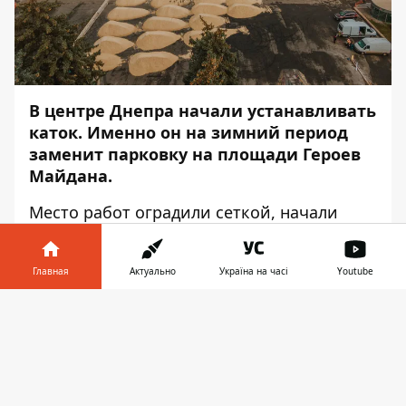
В центре Днепра начали устанавливать
каток. Именно он на зимний период
заменит парковку на площади Героев
Майдана.
Место работ оградили сеткой, начали
проводить подготовительные работы. Об
этом сообщает
Информатор
с места
Главная
Актуально
Україна на часі
Youtube
события.
Информатор в
Помимо катка, на площади установят 5
Скачать
телефоне
👉
биотуалетов и 2 контейнера для
мусора. Во время строительства могут
возникнуть трудности с движением
транспорта в районе центра, потому что